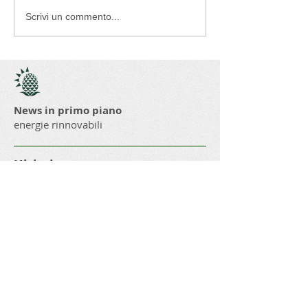
Scrivi un commento...
News in primo piano
energie rinnovabili
Ultimi post
Ricerca per tags
Fotovoltaico con bandi regionali
Legge di Stabilità
Super Ammortamento per il fotovoltaico
agevolazioni
bandi
bandi regionali
display
efficienza energetica
fotovoltaico
incentivi